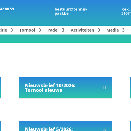
 42 88 59
bestuur@tennis-
Rek. 
paal.be
3167 
itie
Tornooi
Padel
Activiteiten
Media
Nieuwsbrief 10/2026:
Tornooi nieuws
Nieuwsbrief 5/2026: